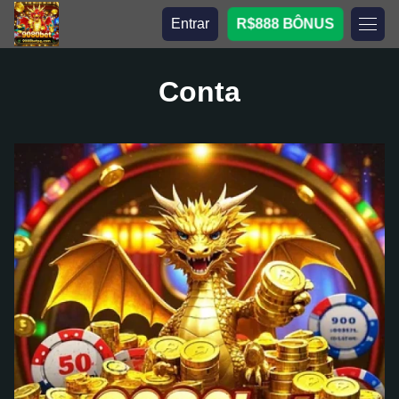
Entrar
R$888 BÔNUS
Conta