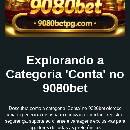
Explorando a
Categoria 'Conta' no
9080bet
Descubra como a categoria 'Conta' no 9080bet oferece
uma experiência de usuário otimizada, com fácil registro,
segurança, suporte ao cliente e vantagens exclusivas para
jogadores de todas as preferências.