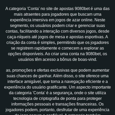
A categoria 'Conta' no site de apostas 9080bet é uma das
mais atraentes para jogadores que buscam uma
experiência imersiva em jogos de azar online. Neste
segmento, os usuários podem criar e gerenciar suas
contas, facilitando a interação com diversos jogos, desde
caça-níqueis até jogos de mesa e apostas esportivas. A
criação da conta é simples, permitindo que os jogadores
se registrem rapidamente e comecem a explorar as
opções disponíveis. Ao criar uma conta na 9080bet, os
usuários têm acesso a bônus de boas-vind.
as, promoções e ofertas exclusivas que podem aumentar
suas chances de ganhar. Além disso, o site oferece uma
interface amigável, que torna a navegação eficiente e a
experiência do usuário gratificante. Um aspecto importante
da categoria 'Conta' é a segurança, onde o site utiliza
tecnologia de criptografia de ponta para proteger
informações pessoais e transações financeiras. Os
jogadores podem, portanto, desfrutar de uma experiência