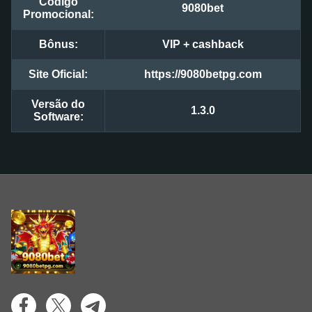
Código
9080bet
Promocional:
Bônus:
VIP + cashback
Site Oficial:
https://9080betpg.com
Versão do
1.3.0
Software: