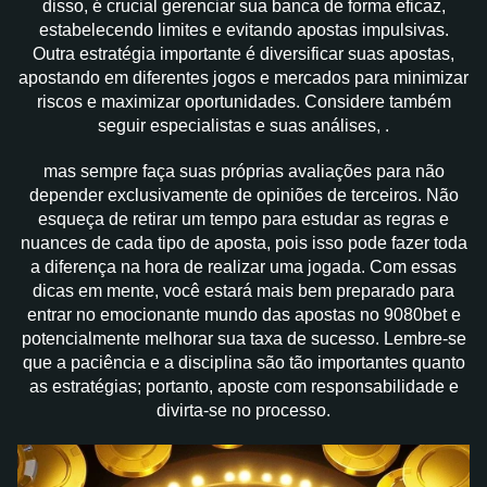
disso, é crucial gerenciar sua banca de forma eficaz,
estabelecendo limites e evitando apostas impulsivas.
Outra estratégia importante é diversificar suas apostas,
apostando em diferentes jogos e mercados para minimizar
riscos e maximizar oportunidades. Considere também
seguir especialistas e suas análises, .
mas sempre faça suas próprias avaliações para não
depender exclusivamente de opiniões de terceiros. Não
esqueça de retirar um tempo para estudar as regras e
nuances de cada tipo de aposta, pois isso pode fazer toda
a diferença na hora de realizar uma jogada. Com essas
dicas em mente, você estará mais bem preparado para
entrar no emocionante mundo das apostas no 9080bet e
potencialmente melhorar sua taxa de sucesso. Lembre-se
que a paciência e a disciplina são tão importantes quanto
as estratégias; portanto, aposte com responsabilidade e
divirta-se no processo.